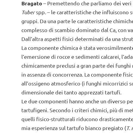
Bragato
– Premettendo che parliamo dei veri ta
Tuber
spp. – le caratteristiche che influiscono
gruppi. Da una parte le caratteristiche chimiche
complesso di scambio dominato dal Ca, con valo
Dall’altra aspetti fisici determinati da una st
La componente chimica è stata verosimilmente
l’emersione di rocce e sedimenti calcarei, l’a
chimicamente preclusi a gran parte dei funghi m
in assenza di concorrenza. La componente fisic
all’ossigeno atmosferico (i funghi micorrizici 
dimensionale dei tanto apprezzati tartufi.
Le due componenti hanno anche un diverso peso
tartufigeni. Secondo i criteri chimici, più di me
quelli fisico-strutturali riducono drasticament
mia esperienza sul tartufo bianco pregiato (
T.