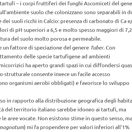
rtufi – i corpi fruttiferi dei funghi Ascomiceti del gen
 sull’ambiente suolo che colonizzano sono separabili in d
 dei suoli ricchi in Calcio: presenza di carbonato di Ca e
ri di pH superiori a 6,5 e molto spesso maggiori di 7,2
ruttura del suolo molto porosa e permeabile.
 un fattore di speciazione del genere
Tuber
. Con
dattamento delle specie tartufigene ad ambienti
icorrizici ha aperto grandi spazi in cui diffondersi quas
o-strutturale consente invece un facile accesso
sono organismi aerobi obbligati) e favorisce lo sviluppo
 in rapporto alla distribuzione geografica degli habit
tà del territorio italiano sarebbe idoneo ai tartufi, ma
e le aree vocate. Non esistono stime in questo senso, ma
 magnatum
) mi fa propendere per valori inferiori all’1%