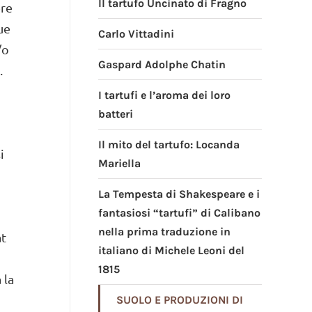
Il tartufo Uncinato di Fragno
ere
ue
Carlo Vittadini
/o
Gaspard Adolphe Chatin
.
I tartufi e l’aroma dei loro
batteri
Il mito del tartufo: Locanda
i
Mariella
La Tempesta di Shakespeare e i
fantasiosi “tartufi” di Calibano
nella prima traduzione in
at
italiano di Michele Leoni del
1815
 la
SUOLO E PRODUZIONI DI