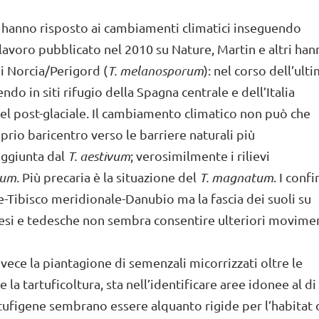
e hanno risposto ai cambiamenti climatici inseguendo
e lavoro pubblicato nel 2010 su Nature, Martin e altri ha
i Norcia/Perigord (
T. melanosporum
): nel corso dell’ult
do in siti rifugio della Spagna centrale e dell’Italia
nel post-glaciale. Il cambiamento climatico non può che
prio baricentro verso le barriere naturali più
raggiunta dal
T. aestivum
; verosimilmente i rilievi
rum
. Più precaria è la situazione del
T. magnatum
. I confi
le-Tibisco meridionale-Danubio ma la fascia dei suoli su
eresi e tedesche non sembra consentire ulteriori movime
vece la piantagione di semenzali micorrizzati oltre le
e la tartuficoltura, sta nell’identificare aree idonee al di
artufigene sembrano essere alquanto rigide per l’habitat 