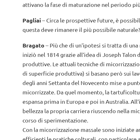
attivano la fase di maturazione nel periodo più
Pagliai
– Circa le prospettive future, è possib
questa deve rimanere il più possibile naturale
Bragato
– Più che di un’ipotesi si tratta di un
iniziò nel 1814 grazie all’idea di Joseph Talon
produttive. Le attuali tecniche di micorrizzazi
di superficie produttiva) si basano però sui la
degli anni Settanta del Novecento mise a punto
micorrizzate. Da quel momento, la tartuficoltura
espansa prima in Europa e poi in Australia. All’
bellezza la propria carriera riuscendo nella mi
corso di sperimentazione.
Con la micorrizzazione massale sono iniziate
efficienti le pratiche colturali, con particolare