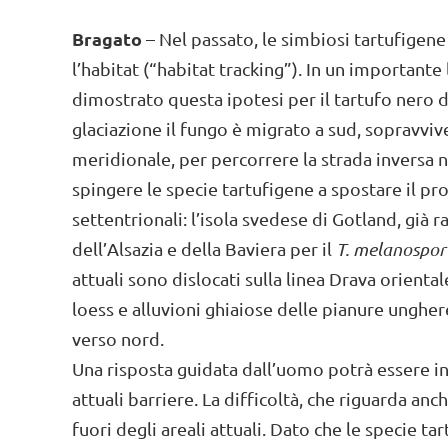
Bragato
– Nel passato, le simbiosi tartufigen
l’habitat (“habitat tracking”). In un important
dimostrato questa ipotesi per il tartufo nero d
glaciazione il fungo è migrato a sud, sopravviven
meridionale, per percorrere la strada inversa 
spingere le specie tartufigene a spostare il pro
settentrionali: l’isola svedese di Gotland, già 
dell’Alsazia e della Baviera per il
T. melanospo
attuali sono dislocati sulla linea Drava orienta
loess e alluvioni ghiaiose delle pianure ungh
verso nord.
Una risposta guidata dall’uomo potrà essere in
attuali barriere. La difficoltà, che riguarda anch
fuori degli areali attuali. Dato che le specie t