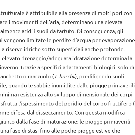
trutturale è attribuibile alla presenza di molti pori con
tare i movimenti dell’aria, determinano una elevata
lmente aridi i suoli da tartufo. Di conseguenza, gli
 cui vengono limitate le perdite d’acqua per evaporazione
 a riserve idriche sotto superficiali anche profonde.
e elevato drenaggio/adeguata idratazione determina la
nverno. Grazie a specifici adattamenti biologici, solo d
bianchetto o marzuolo (
T. borchii
), prediligendo suoli
le, quando le sabbie inumidite dalle piogge primaverili
minima resistenza allo sviluppo dimensionale dei corpi
, sfrutta l’ispessimento del peridio del corpo fruttifero 
come difesa dal disseccamento. Con questa modifica
iunto dalla fase di maturazione: le piogge primaverili
na fase di stasi fino alle poche piogge estive che