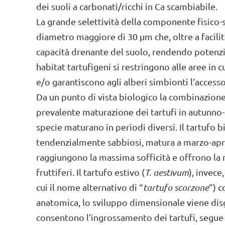
dei suoli a carbonati/ricchi in Ca scambiabile.
La grande selettività della componente fisico-s
diametro maggiore di 30 µm che, oltre a facili
capacità drenante del suolo, rendendo potenzia
habitat tartufigeni si restringono alle aree in
e/o garantiscono agli alberi simbionti l’accesso
Da un punto di vista biologico la combinazion
prevalente maturazione dei tartufi in autunno-i
specie maturano in periodi diversi. Il tartufo 
tendenzialmente sabbiosi, matura a marzo-apri
raggiungono la massima sofficità e offrono la 
fruttiferi. Il tartufo estivo (
T. aestivum
), invece
cui il nome alternativo di “
tartufo scorzone
”) 
anatomica, lo sviluppo dimensionale viene disg
consentono l’ingrossamento dei tartufi, segue u