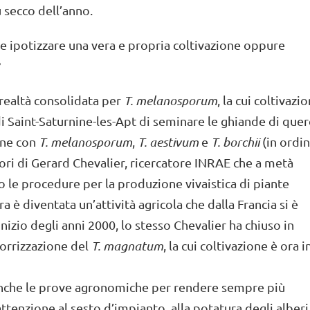
 secco dell’anno.
ile ipotizzare una vera e propria coltivazione oppure
?
a realtà consolidata per
T. melanosporum
, la cui coltivazi
 di Saint-Saturnine-les-Apt di seminare le ghiande di que
one con
T. melanosporum
,
T. aestivum
e
T. borchii
(in ordi
vori di Gerard Chevalier, ricercatore INRAE che a metà
 le procedure per la produzione vivaistica di piante
 è diventata un’attività agricola che dalla Francia si è
inizio degli anni 2000, lo stesso Chevalier ha chiuso in
corrizzazione del
T. magnatum
, la cui coltivazione è ora i
 anche le prove agronomiche per rendere sempre più
 attenzione al sesto d’impianto, alla potatura degli alberi