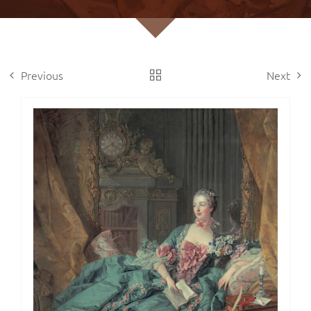
Previous
Next
View
Larger
Image