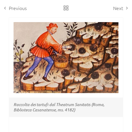
Previous
Next
View
Larger
Image